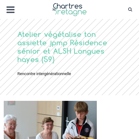
Aller
Menu
au
Rec
contenu
Bienvenue sur le site de la ville de Chartr
Ville Zéro phyto / 4 fleurs
Atelier végétalise ton
assiette jpmp Résidence
sénior et ALSH Longues
hayes (59)
Rencontre intergénérationnelle