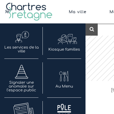
Aller
au
Ma ville
M
contenu
Bienvenue sur le site de la ville de Chartres de 
Ville Zéro phyto / 4 fleurs
Recherch
Les services de la
Kiosque familles
ville
Signaler une
anomalie sur
Au Menu
[
l’espace public