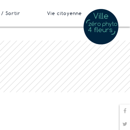
/ Sortir
Vie citoyenne
Pa
Pa