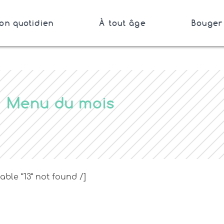
on quotidien
À tout âge
Bouger 
Bretagne
er
Menu du mois
table “13” not found /]