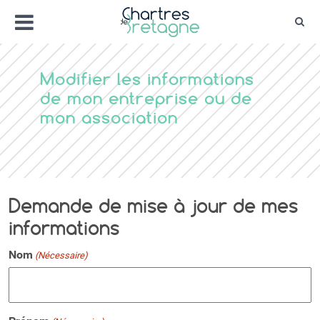
Aller
Menu
au
Rec
contenu
Bienvenue sur le site de la ville de Chartr
Ville Zéro phyto / 4 fleurs
Modifier les informations
de mon entreprise ou de
mon association
Demande de mise à jour de mes
informations
Nom
(Nécessaire)