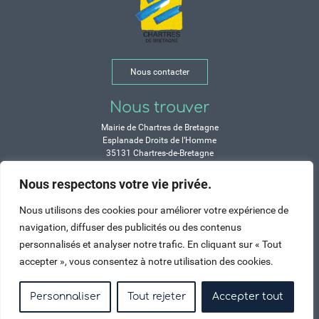
Nous contacter
Nous trouver
Mairie de Chartres de Bretagne
Esplanade Droits de l’Homme
35131 Chartres-de-Bretagne
Tél. 02 99 77 13 00
Nous respectons votre vie privée.
Horaires
Nous utilisons des cookies pour améliorer votre expérience de
Durant les congés d’été :
navigation, diffuser des publicités ou des contenus
Lundi, mardi, mercredi et vendredi :
personnalisés et analyser notre trafic. En cliquant sur « Tout
de 9h à 12h et de 14h à 17h
accepter », vous consentez à notre utilisation des cookies.
Jeudi : de 9h à 12h et de 15h à 17h
Samedi : fermé
Personnaliser
Tout rejeter
Accepter tout
Crédits
Mentions légales
Contactez-nous
Plan du site