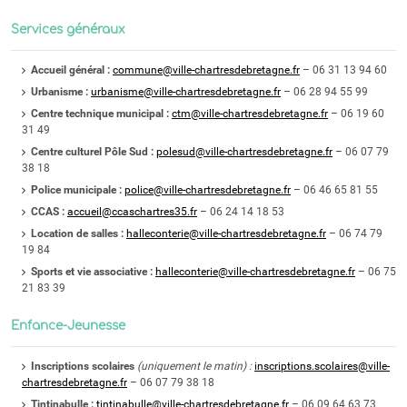
Services généraux
Accueil général :
commune@ville-chartresdebretagne.fr
– 06 31 13 94 60
Urbanisme :
urbanisme@ville-chartresdebretagne.fr
– 06 28 94 55 99
Centre technique municipal :
ctm@ville-chartresdebretagne.fr
– 06 19 60
31 49
Centre culturel Pôle Sud :
polesud@ville-chartresdebretagne.fr
– 06 07 79
38 18
Police municipale :
police@ville-chartresdebretagne.fr
– 06 46 65 81 55
CCAS :
accueil@ccaschartres35.fr
– 06 24 14 18 53
Location de salles :
halleconterie@ville-chartresdebretagne.fr
– 06 74 79
19 84
Sports et vie associative :
halleconterie@ville-chartresdebretagne.fr
– 06 75
21 83 39
Enfance-Jeunesse
Inscriptions scolaires
(uniquement le matin) :
inscriptions.scolaires@ville-
chartresdebretagne.fr
– 06 07 79 38 18
Tintinabulle :
tintinabulle@ville-chartresdebretagne.fr
– 06 09 64 63 73