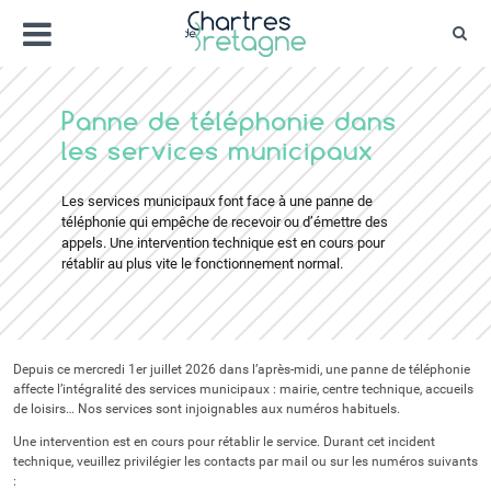
Aller
Menu
au
Rec
contenu
Bienvenue sur le site de la ville de Chartr
Ville Zéro phyto / 4 fleurs
Panne de téléphonie dans
les services municipaux
Les services municipaux font face à une panne de
téléphonie qui empêche de recevoir ou d’émettre des
appels. Une intervention technique est en cours pour
rétablir au plus vite le fonctionnement normal.
Depuis ce mercredi 1er juillet 2026 dans l’après-midi, une panne de téléphonie
affecte l’intégralité des services municipaux : mairie, centre technique, accueils
de loisirs… Nos services sont injoignables aux numéros habituels.
Une intervention est en cours pour rétablir le service. Durant cet incident
technique, veuillez privilégier les contacts par mail ou sur les numéros suivants
: