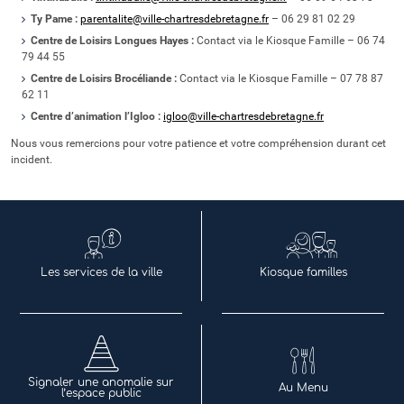
Ty Pame :
parentalite@ville-chartresdebretagne.fr
– 06 29 81 02 29
Centre de Loisirs Longues Hayes :
Contact via le Kiosque Famille – 06 74
79 44 55
Centre de Loisirs Brocéliande :
Contact via le Kiosque Famille – 07 78 87
62 11
Centre d’animation l’Igloo :
igloo@ville-chartresdebretagne.fr
Nous vous remercions pour votre patience et votre compréhension durant cet
incident.
Les services de la ville
Kiosque familles
Signaler une anomalie sur
Au Menu
l’espace public