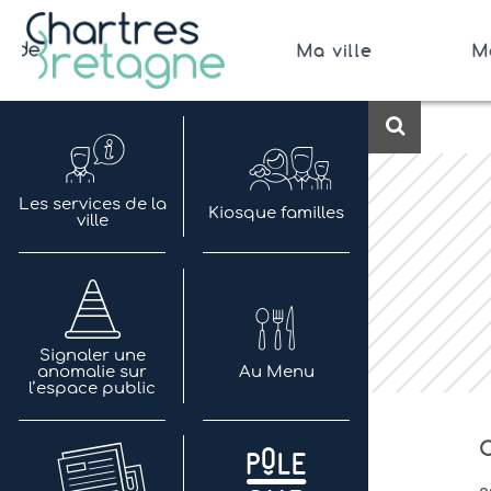
Aller
au
Ma ville
M
contenu
Bienvenue sur le site de la ville de Chartres de 
Ville Zéro phyto / 4 fleurs
Recherch
Les services de la
Kiosque familles
ville
Signaler une
anomalie sur
Au Menu
l’espace public
C