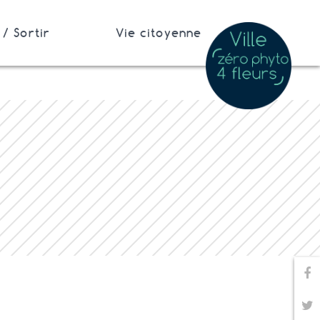
/ Sortir
Vie citoyenne
Pa
Pa