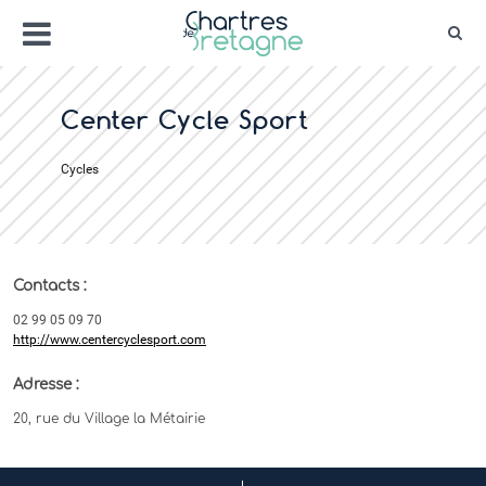
Aller
Menu
au
Rec
contenu
Bienvenue sur le site de la ville de Chartr
Ville Zéro phyto / 4 fleurs
Center Cycle Sport
Cycles
Contacts :
02 99 05 09 70
http://www.centercyclesport.com
Adresse :
20, rue du Village la Métairie