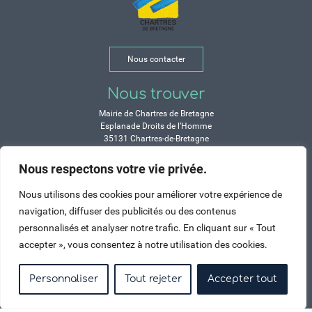
Nous contacter
Nous trouver
Mairie de Chartres de Bretagne
Esplanade Droits de l’Homme
35131 Chartres-de-Bretagne
Tél. 02 99 77 13 00
Nous respectons votre vie privée.
Horaires
Nous utilisons des cookies pour améliorer votre expérience de
Durant les congés d’été :
navigation, diffuser des publicités ou des contenus
Lundi, mardi, mercredi et vendredi :
personnalisés et analyser notre trafic. En cliquant sur « Tout
de 9h à 12h et de 14h à 17h
accepter », vous consentez à notre utilisation des cookies.
Jeudi : de 9h à 12h et de 15h à 17h
Samedi : fermé
Personnaliser
Tout rejeter
Accepter tout
Crédits
Mentions légales
Contactez-nous
Plan du site