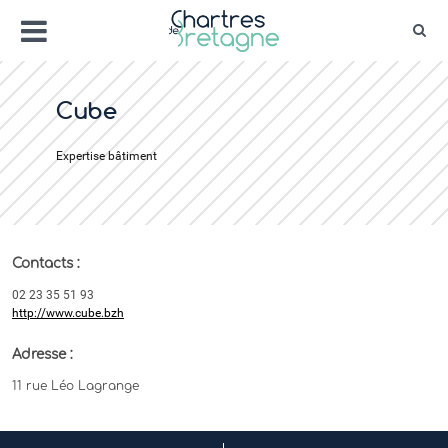
Aller
Menu
au
Rec
contenu
Bienvenue sur le site de la ville de Chartr
Ville Zéro phyto / 4 fleurs
Cube
Expertise bâtiment
Contacts :
02 23 35 51 93
http://www.cube.bzh
Adresse :
11 rue Léo Lagrange