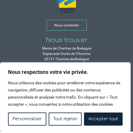
Nous contacter
Nous trouver
Mairie de Chartres de Bretagne
Esplanade Droits de l’Homme
35131 Chartres-de-Bretagne
Tél. 02 99 77 13 00
Nous respectons votre vie privée.
Horaires
Nous utilisons des cookies pour améliorer votre expérience de
Durant les congés d’été :
navigation, diffuser des publicités ou des contenus
Lundi, mardi, mercredi et vendredi :
personnalisés et analyser notre trafic. En cliquant sur « Tout
de 9h à 12h et de 14h à 17h
accepter », vous consentez à notre utilisation des cookies.
Jeudi : de 9h à 12h et de 15h à 17h
Samedi : fermé
Personnaliser
Tout rejeter
Accepter tout
Crédits
Mentions légales
Contactez-nous
Plan du site