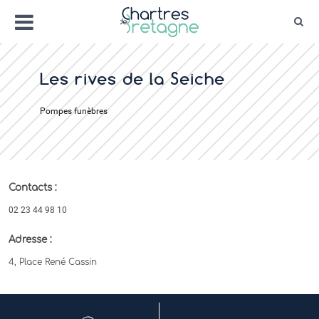
Aller
Menu
au
Rec
contenu
Bienvenue sur le site de la ville de Chartr
Ville Zéro phyto / 4 fleurs
Les rives de la Seiche
Pompes funèbres
Contacts :
02 23 44 98 10
Adresse :
4, Place René Cassin