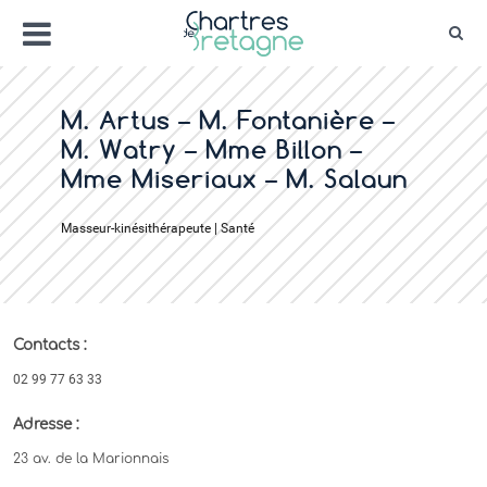
Aller
Menu
au
Rec
contenu
Bienvenue sur le site de la ville de Chartr
Ville Zéro phyto / 4 fleurs
M. Artus – M. Fontanière –
M. Watry – Mme Billon –
Mme Miseriaux – M. Salaun
Masseur-kinésithérapeute | Santé
Contacts :
02 99 77 63 33
Adresse :
23 av. de la Marionnais