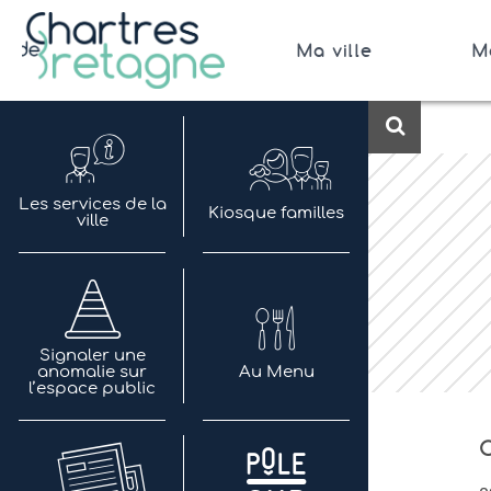
Aller
au
Ma ville
M
contenu
Bienvenue sur le site de la ville de Chartres de 
Ville Zéro phyto / 4 fleurs
Recherch
Les services de la
Kiosque familles
ville
Signaler une
anomalie sur
Au Menu
l’espace public
C