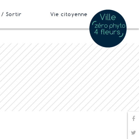
/ Sortir
Vie citoyenne
Pa
Pa