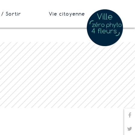
/ Sortir
Vie citoyenne
Pa
Pa