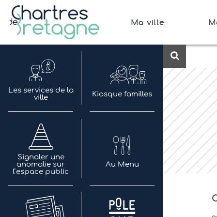
Aller
au
Ma ville
M
contenu
Bienvenue sur le site de la ville de Chartres de 
Ville Zéro phyto / 4 fleurs
Recherch
Les services de la
Kiosque familles
ville
Signaler une
anomalie sur
Au Menu
l’espace public
C