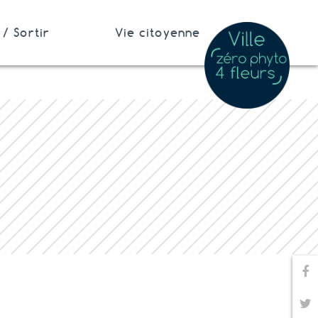
/ Sortir
Vie citoyenne
Pa
Pa