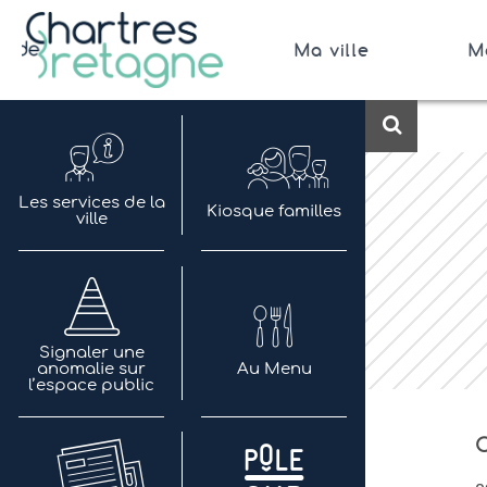
Aller
au
Ma ville
M
contenu
Bienvenue sur le site de la ville de Chartres de 
Ville Zéro phyto / 4 fleurs
Recherch
Les services de la
Kiosque familles
ville
Signaler une
anomalie sur
Au Menu
l’espace public
C