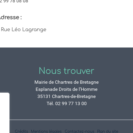
2 99 78 08 08
dresse :
 Rue Léo Lagrange
Nous trouver
Mairie de Chartres de Bretagne
Esplanade Droits de l’Homme
35131 Chartres-de-Bretagne
Tél. 02 99 77 13 00
Crédits
Mentions légales
Contactez-nous
Plan du site