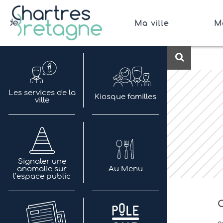
Aller
au
Ma ville
M
contenu
Bienvenue sur le site de la ville de Chartres de 
Ville Zéro phyto / 4 fleurs
Recherch
Les services de la
Kiosque familles
ville
Signaler une
anomalie sur
Au Menu
l’espace public
C