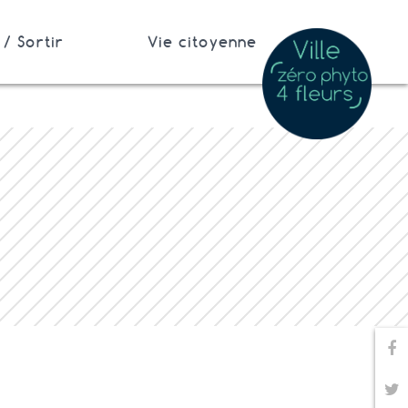
/ Sortir
Vie citoyenne
Pa
Pa