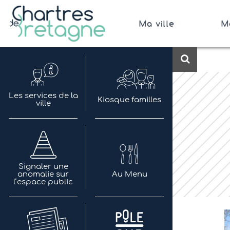
Aller
au
Ma ville
M
contenu
Bienvenue sur le site de la ville de Chartres de 
Ville Zéro phyto / 4 fleurs
Recherch
Les services de la
Kiosque familles
ville
Signaler une
anomalie sur
Au Menu
l’espace public