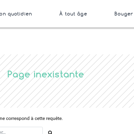
on quotidien
À tout âge
Bouger 
Bretagne
Page inexistante
e correspond à cette requête.
Rechercher