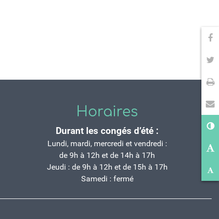
Pa
Pa
Im
En
Horaires
Co
Durant les congés d’été :
Ag
Lundi, mardi, mercredi et vendredi :
de 9h à 12h et de 14h à 17h
Ré
Jeudi : de 9h à 12h et de 15h à 17h
Samedi : fermé