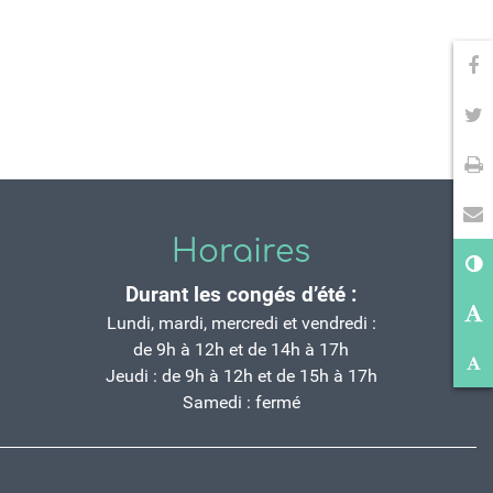
Pa
Pa
Im
En
Horaires
Co
Durant les congés d’été :
Ag
Lundi, mardi, mercredi et vendredi :
de 9h à 12h et de 14h à 17h
Ré
Jeudi : de 9h à 12h et de 15h à 17h
Samedi : fermé