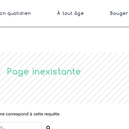
on quotidien
À tout âge
Bouger 
Bretagne
Page inexistante
e correspond à cette requête.
Rechercher