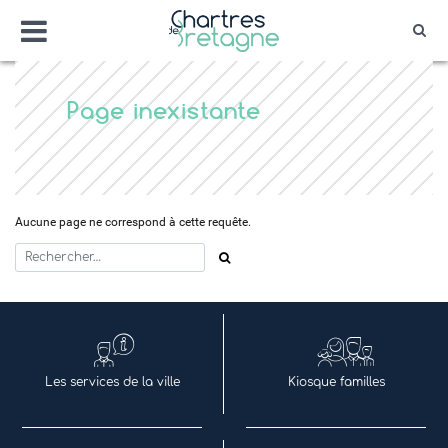
Aller
Menu
au
Rec
contenu
Bienvenue sur le site de la ville de Chartr
Ville Zéro phyto / 4 fleurs
Page inexistante
Aucune page ne correspond à cette requête.
Rechercher
Les services de la ville
Kiosque familles