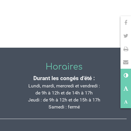
Pa
Pa
Im
En
Horaires
Co
Durant les congés d’été :
Ag
Lundi, mardi, mercredi et vendredi :
de 9h à 12h et de 14h à 17h
Ré
Jeudi : de 9h à 12h et de 15h à 17h
Samedi : fermé