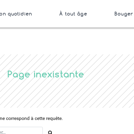
on quotidien
À tout âge
Bouger 
Bretagne
Page inexistante
e correspond à cette requête.
Rechercher