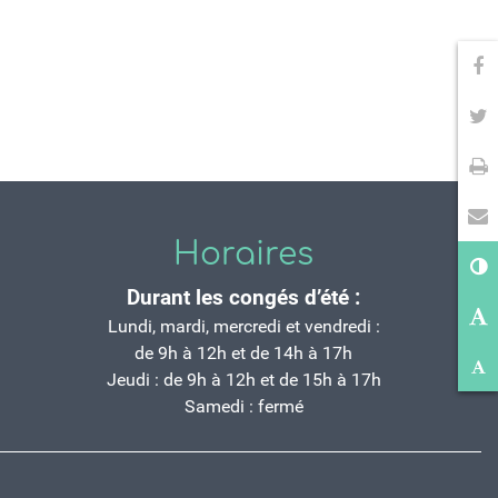
Pa
Pa
Im
En
Horaires
Co
Durant les congés d’été :
Ag
Lundi, mardi, mercredi et vendredi :
de 9h à 12h et de 14h à 17h
Ré
Jeudi : de 9h à 12h et de 15h à 17h
Samedi : fermé