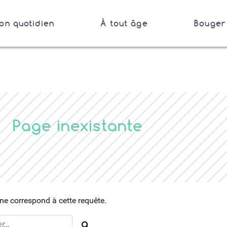
on quotidien
À tout âge
Bouger 
Bretagne
Page inexistante
e correspond à cette requête.
Rechercher