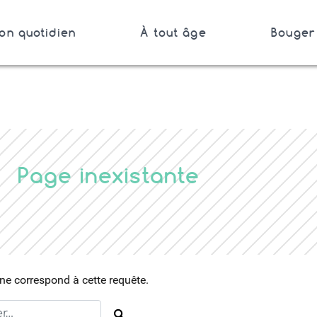
on quotidien
À tout âge
Bouger 
Bretagne
Page inexistante
e correspond à cette requête.
Rechercher