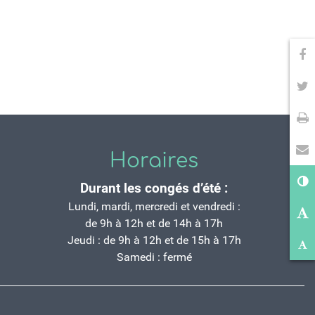
Pa
Pa
Im
En
Horaires
Co
Durant les congés d’été :
Ag
Lundi, mardi, mercredi et vendredi :
de 9h à 12h et de 14h à 17h
Ré
Jeudi : de 9h à 12h et de 15h à 17h
Samedi : fermé